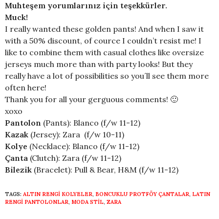
Muhteşem yorumlarınız için teşekkürler.
Muck!
I really wanted these golden pants! And when I saw it
with a 50% discount, of cource I couldn’t resist me! I
like to combine them with casual clothes like oversize
jerseys much more than with party looks! But they
really have a lot of possibilities so you´ll see them more
often here!
Thank you for all your gerguous comments! 🙂
xoxo
Pantolon
(Pants): Blanco (f/w 11-12)
Kazak
(Jersey): Zara (f/w 10-11)
Kolye
(Necklace): Blanco (f/w 11-12)
Çanta
(Clutch): Zara (f/w 11-12)
Bilezik
(Bracelet): Pull & Bear, H&M (f/w 11-12)
TAGS:
ALTIN RENGI KOLYELER
,
BONCUKLU PROTFÖY ÇANTALAR
,
LATIN
RENGI PANTOLONLAR
,
MODA STIL
,
ZARA