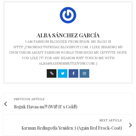
ALBA SÁNCHEZ GARCÍA
I AM FASHION BLOGGER FROM SPAIN. MY BLOG IS
HTTP://MONDAYT0FRIDAY.BLOGSPOT.COM. I LIKE SHARING MY
OWN VISION ABOUT FASHION WORLD THROUGH MY OUTFITS. HOPE
YOU LIKE IT! FOR ANY REASON JUST TOUCH ME WITH
ALBA@KADINIMMUTLUYUM.COM
:)
PREVIOUS ARTICLE
Soğuk Havaa mı?! (Wtf! It' s Cold!)
NEXT ARTICLE
Kırmızı Redingotla Yeniden :) (Again Red Frock-Coat)