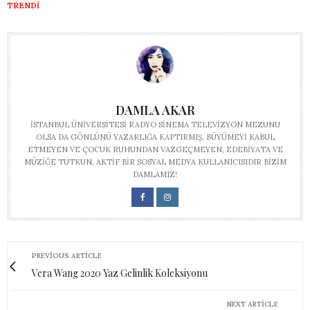
TRENDI
DAMLA AKAR
İSTANBUL ÜNIVERSITESI RADYO SINEMA TELEVIZYON MEZUNU
OLSA DA GÖNLÜNÜ YAZARLIĞA KAPTIRMIŞ, BÜYÜMEYI KABUL
ETMEYEN VE ÇOCUK RUHUNDAN VAZGEÇMEYEN, EDEBIYATA VE
MÜZIĞE TUTKUN, AKTIF BIR SOSYAL MEDYA KULLANICISIDIR BIZIM
DAMLAMIZ!
PREVIOUS ARTICLE
Vera Wang 2020 Yaz Gelinlik Koleksiyonu
NEXT ARTICLE