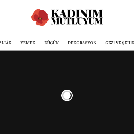
ELLIK
YEMEK
DÜĞÜN
DEKORASYON
GEZI VE ŞEHI