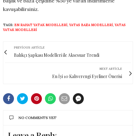
başlık ve baza çeşidine %50’ye varan indirimlerle
kavuşabilirsiniz.
TAGS:
EN RAHAT YATAK MODELLERI
,
YATAS BAZA MODELLERI
,
YATAS
YATAK MODELLERI
PREVIOUS ARTICLE
Balıkçı Şapkası Modelleri ile Aksesuar Trendi
NEXT ARTICLE
En İyi 10 Kahverengi Eyeliner Önerisi
NO COMMENTS YET
Leave a Reply