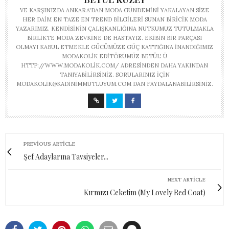
VE KARŞINIZDA ANKARA'DAN MODA GÜNDEMINI YAKALAYAN SIZE
HER DAIM EN TAZE EN TREND BILGILERI SUNAN BIRICIK MODA
YAZARIMIZ. KENDISININ ÇALIŞKANLIĞINA NUTKUMUZ TUTULMAKLA
BIRLIKTE MODA ZEVKINE DE HASTAYIZ. EKIBIN BIR PARÇASI
OLMAYI KABUL ETMEKLE GÜCÜMÜZE GÜÇ KATTIĞINA INANDIĞIMIZ
MODAKOLIK EDITÖRÜMÜZ BETÜL' Ü
HTTP://WWW.MODAKOLIK.COM/ ADRESINDEN DAHA YAKINDAN
TANIYABILIRSINIZ. SORULARINIZ IÇIN
MODAKOLIK@KADINIMMUTLUYUM.COM
DAN FAYDALANABILIRSINIZ.
PREVIOUS ARTICLE
Şef Adaylarına Tavsiyeler...
NEXT ARTICLE
Kırmızı Ceketim (My Lovely Red Coat)