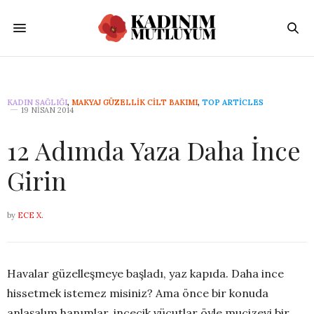
KADIN SAĞLIĞI
,
MAKYAJ GÜZELLIK CILT BAKIMI
,
TOP ARTICLES
19 NISAN 2014
12 Adımda Yaza Daha İnce
Girin
by
ECE X.
Havalar güzelleşmeye başladı, yaz kapıda. Daha ince
hissetmek istemez misiniz? Ama önce bir konuda
anlaşalım hanımlar, incecik vücutlar öyle mucizevi bir