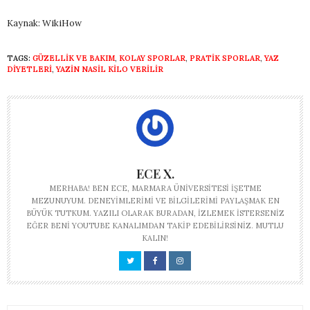
Kaynak: WikiHow
TAGS:
GÜZELLIK VE BAKIM
,
KOLAY SPORLAR
,
PRATIK SPORLAR
,
YAZ
DIYETLERI
,
YAZIN NASIL KILO VERILIR
ECE X.
MERHABA! BEN ECE, MARMARA ÜNIVERSITESI İŞETME
MEZUNUYUM. DENEYIMLERIMI VE BILGILERIMI PAYLAŞMAK EN
BÜYÜK TUTKUM. YAZILI OLARAK BURADAN, IZLEMEK ISTERSENIZ
EĞER BENI YOUTUBE KANALIMDAN TAKIP EDEBILIRSINIZ. MUTLU
KALIN!